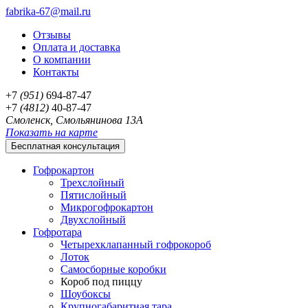
fabrika-67@mail.ru
Отзывы
Оплата и доставка
О компании
Контакты
+7
(951)
694-87-47
+7
(4812)
40-87-47
Смоленск, Смольянинова 13А
Показать на карте
Бесплатная консультация
Гофрокартон
Трехслойный
Пятислойный
Микрогофрокартон
Двухслойный
Гофротара
Четырехклапанный гофрокороб
Лоток
Самосборные коробки
Короб под пиццу
Шоубоксы
Крупногабаритная тара